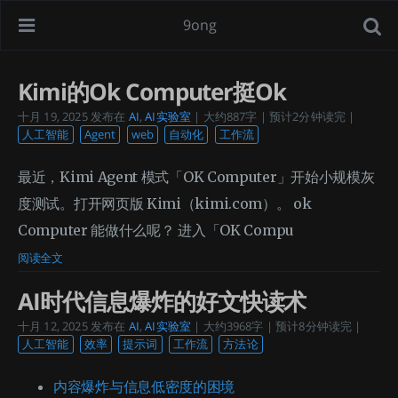
9ong
Kimi的Ok Computer挺Ok
十月 19, 2025
发布在
AI
,
AI实验室
| 大约887字 | 预计2分钟读完 |
人工智能
Agent
web
自动化
工作流
最近，Kimi Agent 模式「OK Computer」开始小规模灰
度测试。打开网页版 Kimi（kimi.com）。 ok
Computer 能做什么呢？ 进入「OK Compu
阅读全文
AI时代信息爆炸的好文快读术
十月 12, 2025
发布在
AI
,
AI实验室
| 大约3968字 | 预计8分钟读完 |
人工智能
效率
提示词
工作流
方法论
内容爆炸与信息低密度的困境