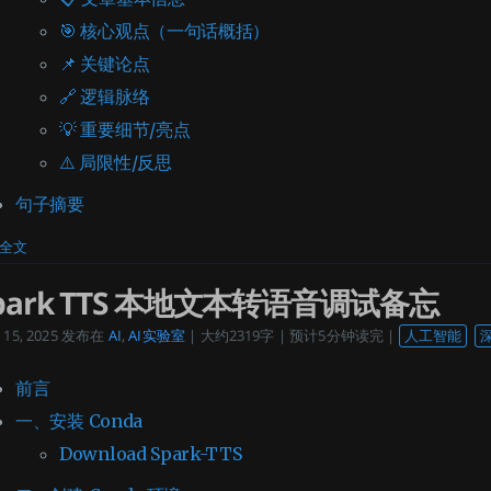
🎯 核心观点（一句话概括）
📌 关键论点
🔗 逻辑脉络
💡 重要细节/亮点
⚠️ 局限性/反思
句子摘要
全文
park TTS 本地文本转语音调试备忘
15, 2025
发布在
AI
,
AI实验室
| 大约2319字 | 预计5分钟读完 |
人工智能
前言
一、安装 Conda
Download Spark-TTS