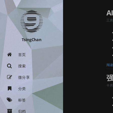
A
三月 
TsingChan
首页
阅读
搜索
强
微分享
十月 
分类
标签
归档