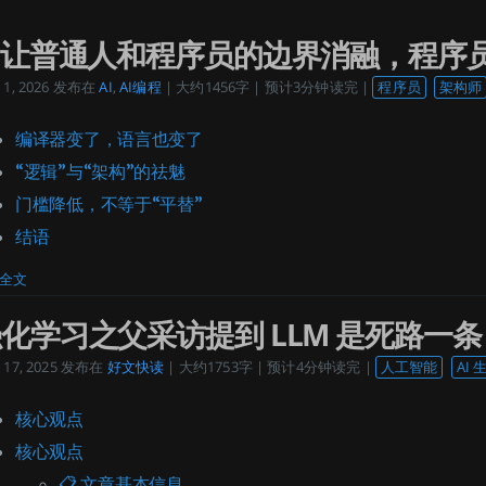
I让普通人和程序员的边界消融，程序
1, 2026
发布在
AI
,
AI编程
| 大约1456字 | 预计3分钟读完 |
程序员
架构师
编译器变了，语言也变了
“逻辑”与“架构”的祛魅
门槛降低，不等于“平替”
结语
全文
化学习之父采访提到 LLM 是死路一条
17, 2025
发布在
好文快读
| 大约1753字 | 预计4分钟读完 |
人工智能
AI 
核心观点
核心观点
📋 文章基本信息