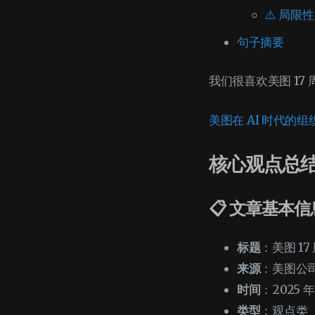
⚠️ 局限
句子摘要
我们很喜欢美图 1
美图在 AI 时代的组
核心观点总
📋 文章基本信
标题
：美图 1
来源
：美图公
时间
：2025 年 
类型
：观点类