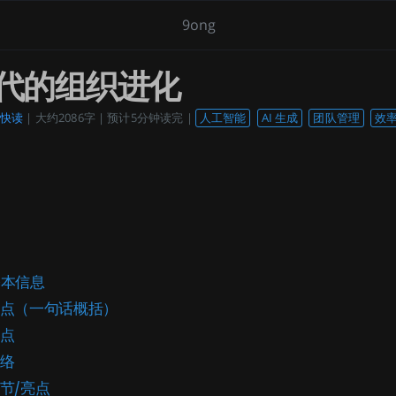
9ong
时代的组织进化
快读
| 大约2086字 | 预计5分钟读完 |
人工智能
AI 生成
团队管理
效
基本信息
心观点（一句话概括）
论点
脉络
细节/亮点