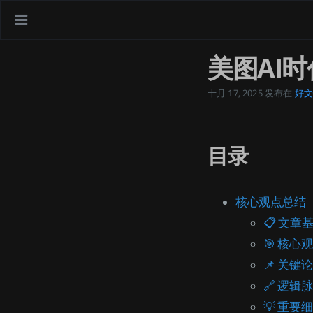
美图AI
十月 17, 2025
发布在
好文
目录
核心观点总结
📋 文章
🎯 核
📌 关键
🔗 逻辑
💡 重要