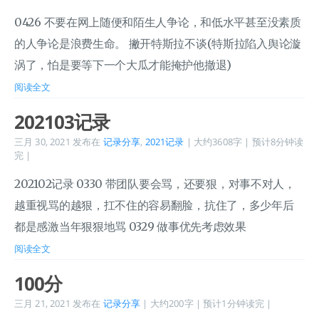
0426 不要在网上随便和陌生人争论，和低水平甚至没素质
的人争论是浪费生命。 撇开特斯拉不谈(特斯拉陷入舆论漩
涡了，怕是要等下一个大瓜才能掩护他撤退)
阅读全文
202103记录
三月 30, 2021
发布在
记录分享
,
2021记录
| 大约3608字 | 预计8分钟读
完 |
202102记录 0330 带团队要会骂，还要狠，对事不对人，
越重视骂的越狠，扛不住的容易翻脸，抗住了，多少年后
都是感激当年狠狠地骂 0329 做事优先考虑效果
阅读全文
100分
三月 21, 2021
发布在
记录分享
| 大约200字 | 预计1分钟读完 |