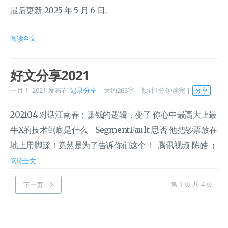
最后更新 2025 年 5 月 6 日。
阅读全文
好文分享2021
一月 1, 2021
发布在
记录分享
| 大约263字 | 预计1分钟读完 |
分享
202104 ​对话江南春：赚钱的逻辑，变了 你心中最高大上最
牛X的技术到底是什么 - SegmentFault 思否 他把钞票放在
地上用脚踩！竟然是为了告诉你们这个！_腾讯视频 陈皓（
阅读全文
第 1 页 共 4 页
下一页