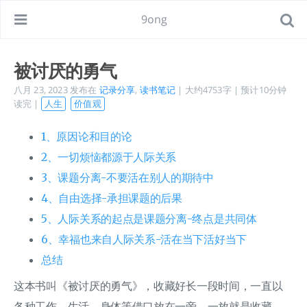
9ong
被讨厌的勇气
八月 23, 2023
发布在
记录分享
,
读书笔记
| 大约4753字 | 预计10分钟
读完 |
人生
价值观
1、原因论和目的论
2、一切烦恼都源于人际关系
3、课题分离-不要活在别人的期待中
4、自由选择-承担课题的后果
5、人际关系的起点是课题分离-终点是共同体
6、幸福也来自人际关系-活在当下活好当下
总结
这本书叫《被讨厌的勇气》，收藏好长一段时间，一直以
各种工作、生活、身体等借口放在一旁，一放就是收藏。