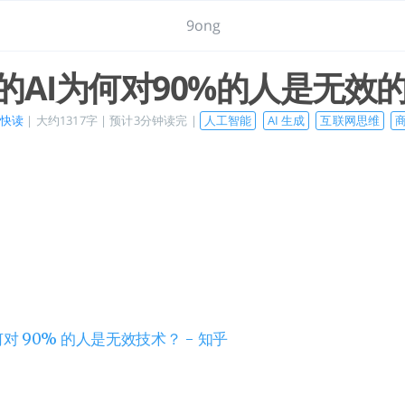
9ong
的AI为何对90%的人是无效
快读
| 大约1317字 | 预计3分钟读完 |
人工智能
AI 生成
互联网思维
对 90% 的人是无效技术？ - 知乎