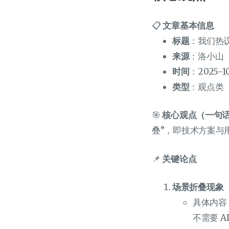
📋
文章基本信息
标题
：我们热议
来源
：洛小山
时间
：2025-1
类型
：观点类
🎯
核心观点（一句
叠”，即技术方案与
📌
关键论点
场景折叠现象
具体内容
不需要 A