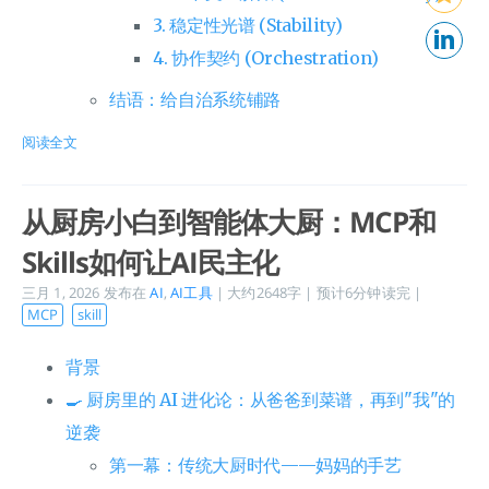
3. 稳定性光谱 (Stability)
4. 协作契约 (Orchestration)
结语：给自治系统铺路
阅读全文
从厨房小白到智能体大厨：MCP和
Skills如何让AI民主化
三月 1, 2026
发布在
AI
,
AI工具
| 大约2648字 | 预计6分钟读完 |
MCP
skill
背景
🍳 厨房里的 AI 进化论：从爸爸到菜谱，再到"我"的
逆袭
第一幕：传统大厨时代——妈妈的手艺