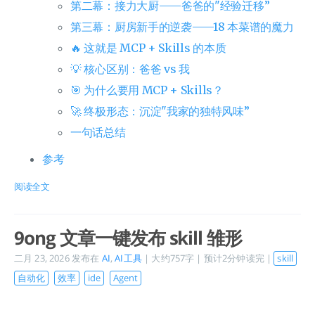
第二幕：接力大厨——爸爸的"经验迁移”
第三幕：厨房新手的逆袭——18 本菜谱的魔力
🔥 这就是 MCP + Skills 的本质
💡 核心区别：爸爸 vs 我
🎯 为什么要用 MCP + Skills？
🚀 终极形态：沉淀"我家的独特风味”
一句话总结
参考
阅读全文
9ong 文章一键发布 skill 雏形
二月 23, 2026
发布在
AI
,
AI工具
| 大约757字 | 预计2分钟读完 |
skill
自动化
效率
ide
Agent