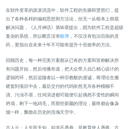
在软件变革的滚滚洪流中，软件工程的先驱和贤哲们，提
出了各种各样的编程思想和方法论，但无一从根本上彻底
解决问题，《人月神话》第16章提出，因为软件工程是超级
复杂的系统，所以断言没有
银弹
，不仅没有包治百病的灵
药，更指出在未来十年不可能有提升十倍效率的方法。
回顾历史，每一种完美方案都从已有的方案和宣称解决所
有问题开始，然后传播布道，把大众带入自己精心设计的
逻辑闭环，然后追随者以一种宗教般的虔诚，将理论生搬
硬套到项目中去，最后交付的代码依然充斥各种模糊不
清、污浊不堪，任何演进都可能便引起偶然不变性的瞬间
坍塌，剩下一地鸡毛，而那些新颖的理论，最终都会像袅
烟一样，飘散在历史的浩瀚天空中。
古人云：人生而无知，却并不愚蠢，是教育使人愚蠢。古