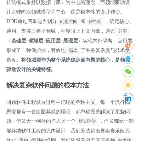
传统模式秉持以数据（库）为中心的理念，而领域驱动设
计则转向以领域模型为中心，这是根本性的设计转变。
DDD通过四重边界划分
和
，确定核心、
问题空间
解空间
通用、支撑三类子领域，在界限上下文内部，通过
分层
（
基础层-领域层-应用层-展现层
）实现内外隔离，应用层
形成了一种保护层，有效地
了业务复杂度与技术复
隔离
杂度。
将领域层作为整个系统稳定而内聚的核心，是领域
驱动设计的关键特征。
解决复杂软件问题的根本方法
回顾软件工程发展过程中涌现的各种主义，每一个流行的
思潮都有一套自圆其说的理论，都声称完美解决了某些问
题，但又无一例外的陷入另一个
，但又都无一能
框架陷阱
够终结软件工程的无序设计。我们无法跳出自娱自乐般无
休止
循环的怪圈，我们依然置身于充满各种
重构
技术债